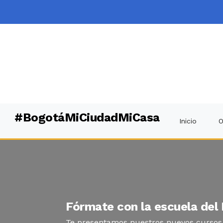
#BogotáMiCiudadMiCasa
Inicio
O
Fórmate con la escuela del
Te presentamos nuestros nuevos cursos y