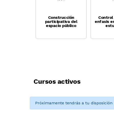
ucción de paz
Construcción
Control
n enfoque
participativa del
enfasis e
erritorial
espacio público
estu
Cursos activos
Próximamente tendrás a tu disposición 