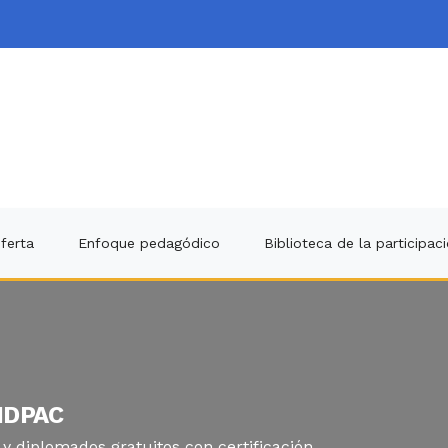
ferta
Enfoque pedagódico
Biblioteca de la participac
 IDPAC
 diplomados gratuitos con certificación.